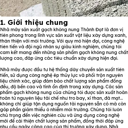
1. Giới thiệu chung
Nhà máy sản xuất gạch không nung Thành Đạt là đơn vị
tiên phong trong lĩnh vực sản xuất vật liệu xây dựng xanh,
thân thiện với môi trường. Với quy mô hiện đại, công nghệ
tiên tiến và đội ngũ nhân sự giàu kinh nghiệm, chúng tôi
cam kết mang đến những sản phẩm gạch không nung chất
lượng cao, đáp ứng các tiêu chuẩn xây dựng hiện đại.
Nhà máy được đầu tư hệ thống dây chuyền sản xuất tiên
tiến, sử dụng công nghệ ép thủy lực và phối trộn nguyên
liệu chính xác, giúp đảm bảo chất lượng sản phẩm đồng
đều, độ bền cao và tính ổn định trong xây dựng. Các sản
phẩm gạch không nung của chúng tôi được sản xuất hoàn
toàn từ nguyên liệu tái chế như tro bay, xỉ than, đá mạt…
không chỉ giúp tận dụng nguồn tài nguyên sẵn có mà còn
góp phần giảm thiểu ô nhiễm môi trường. Chúng tôi luôn
chú trọng đến việc nghiên cứu và ứng dụng công nghệ
mới để cải thiện chất lượng sản phẩm, đồng thời đáp ứng
nhu cầu ngày càng cao của thị trường xây dựng. Nhà